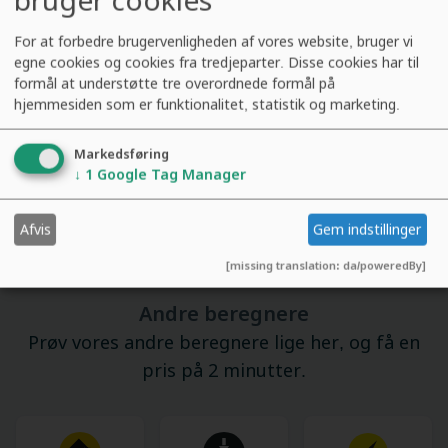
Vi har indsamlet
403.265
For at forbedre brugervenligheden af vores website, bruger vi
egne cookies og cookies fra tredjeparter. Disse cookies har til
Byggeopgaver
formål at understøtte tre overordnede formål på
hjemmesiden som er funktionalitet, statistik og marketing.
Markedsføring
↓
1
Google Tag Manager
Afvis
Gem indstillinger
[missing translation: da/poweredBy]
Andre beregnere
Prøv vores andre beregnere lige her, og få en
pris på 2 minutter.