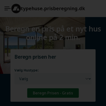
typehuse.prisberegning.dk
Beregn en pris på et nyt hus
online på 2 min.
Beregn prisen her
Vælg Hustype:
Beregn Prisen - Gratis